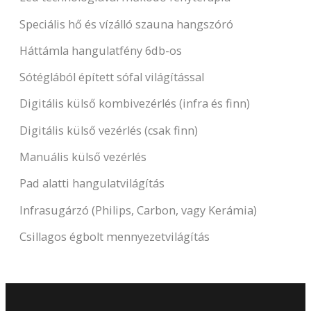
Speciális hő és vízálló szauna hangszóró
Háttámla hangulatfény 6db-os
Sótéglából épített sófal világítással
Digitális külső kombivezérlés (infra és finn)
Digitális külső vezérlés (csak finn)
Manuális külső vezérlés
Pad alatti hangulatvilágítás
Infrasugárzó (Philips, Carbon, vagy Kerámia)
Csillagos égbolt mennyezetvilágítás