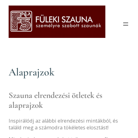
Ugrás
a
tartalomhoz
Alaprajzok
Szauna elrendezési ötletek és
alaprajzok
Inspirálódj az alábbi elrendezési mintákból, és
találd meg a számodra tökéletes elosztást!