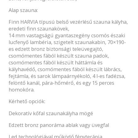
Alap szauna:
Finn HARVIA típusú belső vezérlésű szauna kályha,
eredeti finn szaunakövek,
14 mm vastagságú gyantaszegény csomós északi
lucfenyő lambéria, szigetelt szaunakabin, 70×190-
es edzett bronz biztonsági teleüvegajtó,
csomómentes fából készült szauna padok,
csomómentes fából készült háttámla és
kályhavédő, csomómentes fából készült lábrács,
fejtámla, és sarok lámpaárnyékoló, 4 l-es fadézsa,
felöntő kanál, pára-hőmérő, és egy 15 perces
homokóra.
Kérhető opciók:
Dekoratív kőfal szaunakályha mögé
Edzett bronz panoráma ablak vagy üvegfal
Led technológiával működő fényterápia