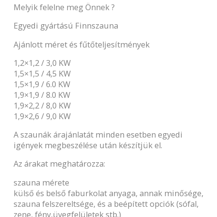
Melyik felelne meg Önnek ?
Egyedi gyártású Finnszauna
Ajánlott méret és fűtőteljesítmények
1,2×1,2 / 3,0 KW
1,5×1,5 / 4,5 KW
1,5×1,9 / 6.0 KW
1,9×1,9 / 8.0 KW
1,9×2,2 / 8,0 KW
1,9×2,6 / 9,0 KW
A szaunák árajánlatát minden esetben egyedi
igények megbeszélése után készítjük el.
Az árakat meghatározza:
szauna mérete
külső és belső faburkolat anyaga, annak minősége,
szauna felszereltsége, és a beépített opciók (sófal,
zene, fény,üvegfelületek stb.)