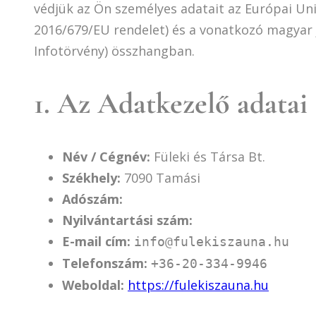
védjük az Ön személyes adatait az Európai Un
2016/679/EU rendelet) és a vonatkozó magyar jo
Infotörvény) összhangban.
1. Az Adatkezelő adatai
Név / Cégnév:
Füleki és Társa Bt.
Székhely:
7090 Tamási
Adószám:
Nyilvántartási szám:
E-mail cím:
info@fulekiszauna.hu
Telefonszám:
+36-20-334-9946
Weboldal:
https://fulekiszauna.hu