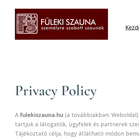
Ugrás
a
tartalomhoz
Kezd
Privacy Policy
A
fulekiszauna.hu
(a továbbiakban: Weboldal)
tartjuk a látogatók, ügyfelek és partnerek sz
Tájékoztató célja, hogy átlátható módon bemut