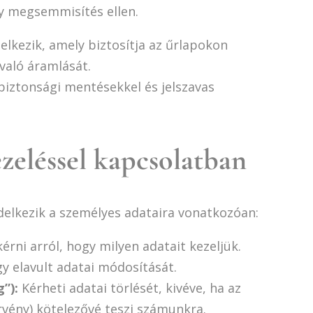
gy megsemmisítés ellen.
elkezik, amely biztosítja az űrlapokon
való áramlását.
biztonsági mentésekkel és jelszavas
ezeléssel kapcsolatban
elkezik a személyes adataira vonatkozóan:
érni arról, hogy milyen adatait kezeljük.
y elavult adatai módosítását.
”):
Kérheti adatai törlését, kivéve, ha az
örvény) kötelezővé teszi számunkra.