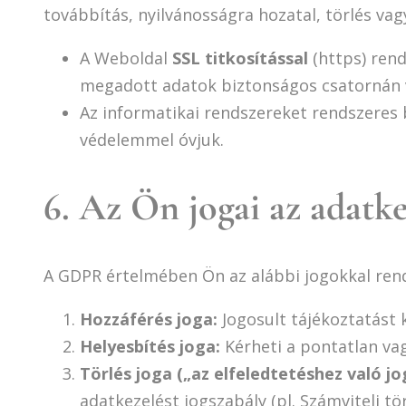
továbbítás, nyilvánosságra hozatal, törlés va
A Weboldal
SSL titkosítással
(https) rend
megadott adatok biztonságos csatornán 
Az informatikai rendszereket rendszeres 
védelemmel óvjuk.
6. Az Ön jogai az adatk
A GDPR értelmében Ön az alábbi jogokkal rend
Hozzáférés joga:
Jogosult tájékoztatást k
Helyesbítés joga:
Kérheti a pontatlan vag
Törlés joga („az elfeledtetéshez való jog
adatkezelést jogszabály (pl. Számviteli t