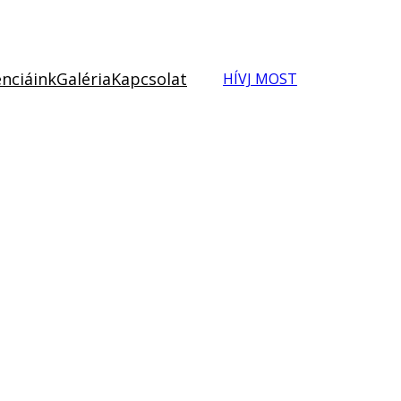
nciáink
Galéria
Kapcsolat
HÍVJ MOST