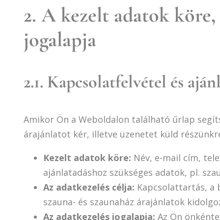
2. A kezelt adatok köre, 
jogalapja
2.1. Kapcsolatfelvétel és ajá
Amikor Ön a Weboldalon található űrlap segíts
árajánlatot kér, illetve üzenetet küld részünk
Kezelt adatok köre:
Név, e-mail cím, tel
ajánlatadáshoz szükséges adatok, pl. szau
Az adatkezelés célja:
Kapcsolattartás, a 
szauna- és szaunaház árajánlatok kidolgo
Az adatkezelés jogalapja:
Az Ön önkéntes 