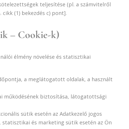
telezettségek teljesítése (pl. a számvitelről
. cikk (1) bekezdés c) pont].
tik – Cookie-k)
álói élmény növelése és statisztikai
időpontja, a meglátogatott oldalak, a használt
i működésének biztosítása, látogatottsági
cionális sütik esetén az Adatkezelő jogos
, statisztikai és marketing sütik esetén az Ön