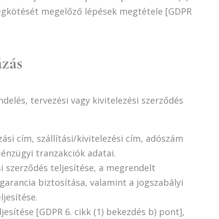
megkötését megelőző lépések megtétele [GDPR
ázás
elés, tervezési vagy kivitelezési szerződés
si cím, szállítási/kivitelezési cím, adószám
pénzügyi tranzakciók adatai.
i szerződés teljesítése, a megrendelt
garancia biztosítása, valamint a jogszabályi
ljesítése.
jesítése [GDPR 6. cikk (1) bekezdés b) pont],