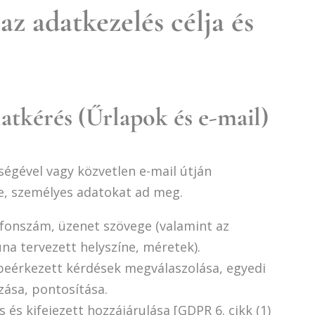
az adatkezelés célja és
nlatkérés (Űrlapok és e-mail)
égével vagy közvetlen e-mail útján
re, személyes adatokat ad meg.
efonszám, üzenet szövege (valamint az
na tervezett helyszíne, méretek).
beérkezett kérdések megválaszolása, egyedi
zása, pontosítása.
és kifejezett hozzájárulása [GDPR 6. cikk (1)