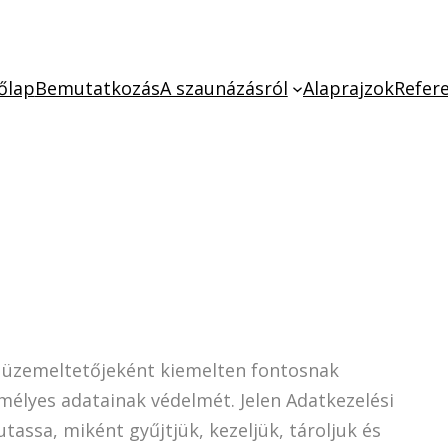
őlap
Bemutatkozás
A szaunázásról
Alaprajzok
Refere
 üzemeltetőjeként kiemelten fontosnak
emélyes adatainak védelmét. Jelen Adatkezelési
assa, miként gyűjtjük, kezeljük, tároljuk és