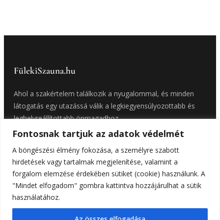
FülekiSzauna.hu
Ahol a szakértelem találkozik a nyugalommal, és minden
látogatás egy utazássá válik a legkiegyensúlyozottabb és
leghelyreállítottabb önmagadhoz.
Fontosnak tartjuk az adatok védelmét
Facebook
A böngészési élmény fokozása, a személyre szabott
hirdetések vagy tartalmak megjelenítése, valamint a
forgalom elemzése érdekében sütiket (cookie) használunk. A
"Mindet elfogadom" gombra kattintva hozzájárulhat a sütik
használatához.
Privacy Policy
Terms of Service
Web & design:
itid.hu
Az összes elfogadása